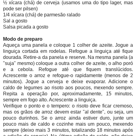
½ xícara (chá) de cerveja (usamos uma do tipo lager, mas
pode ser pilsen)
1/4 xícara (chá) de parmesão ralado
Sal a gosto
Salsa picada a gosto
Modo de preparo
Aqueça uma panela e coloque 1 colher de azeite. Jogue a
linguiça cortada em rodelas. Refogue a linguiça até fique
dourada. Retire-a da panela e reserve. Na mesma panela (a
"suja" mesmo) coloque a outra colher de azeite, o alho poró
e a cebola. Refogue até que fiquem translúcidos.
Acrescente o arroz e refogue-o rapidamente (menos de 2
minutos). Jogue a cerveja e deixe evaporar. Adicione o
caldo de legumes ao risoto aos poucos, mexendo sempre.
Repita a operação por, aproximadamente, 15 minutos,
sempre em fogo alto. Acrescente a linguiça.
Verifique o ponto e o tempero: o risoto deve ficar cremoso,
mas os grãos de arroz devem estar "al dente", ou seja, um
pouco durinhos. Se o arroz ainda estiver duro, junte um
pouco mais de caldo e cozinhe mais um pouco, mexendo
sempre (deixo mais 3 minutos, totalizando 18 minutos após