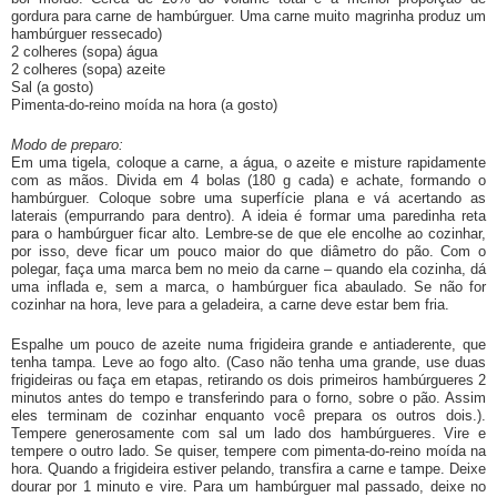
gordura para carne de hambúrguer. Uma carne muito magrinha produz um
hambúrguer ressecado)
2 colheres (sopa) água
2 colheres (sopa) azeite
Sal (a gosto)
Pimenta-do-reino moída na hora (a gosto)
Modo de preparo:
Em uma tigela, coloque a carne, a água, o azeite e misture rapidamente
com as mãos. Divida em 4 bolas (180 g cada) e achate, formando o
hambúrguer. Coloque sobre uma superfície plana e vá acertando as
laterais (empurrando para dentro). A ideia é formar uma paredinha reta
para o hambúrguer ficar alto. Lembre-se de que ele encolhe ao cozinhar,
por isso, deve ficar um pouco maior do que diâmetro do pão. Com o
polegar, faça uma marca bem no meio da carne – quando ela cozinha, dá
uma inflada e, sem a marca, o hambúrguer fica abaulado. Se não for
cozinhar na hora, leve para a geladeira, a carne deve estar bem fria.
Espalhe um pouco de azeite numa frigideira grande e antiaderente, que
tenha tampa. Leve ao fogo alto. (Caso não tenha uma grande, use duas
frigideiras ou faça em etapas, retirando os dois primeiros hambúrgueres 2
minutos antes do tempo e transferindo para o forno, sobre o pão. Assim
eles terminam de cozinhar enquanto você prepara os outros dois.).
Tempere generosamente com sal um lado dos hambúrgueres. Vire e
tempere o outro lado. Se quiser, tempere com pimenta-do-reino moída na
hora. Quando a frigideira estiver pelando, transfira a carne e tampe. Deixe
dourar por 1 minuto e vire. Para um hambúrguer mal passado, deixe no