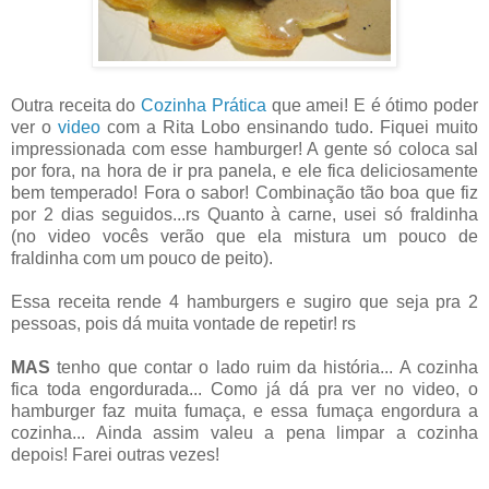
Outra receita do
Cozinha Prática
que amei! E é ótimo poder
ver o
video
com a Rita Lobo ensinando tudo.
Fiquei muito
impressionada com esse hamburger! A gente só coloca sal
por fora, na hora de ir pra panela, e ele fica deliciosamente
bem temperado! Fora o sabor! Combinação tão boa que fiz
por 2 dias seguidos...rs Quanto à carne, usei só fraldinha
(no video vocês verão que ela mistura um pouco de
fraldinha com um pouco de peito).
Essa receita rende 4 hamburgers e sugiro que seja pra 2
pessoas, pois dá muita vontade de repetir! rs
MAS
tenho que contar o lado ruim da história... A cozinha
fica toda engordurada... Como já dá pra ver no video, o
hamburger faz muita fumaça, e essa fumaça engordura a
cozinha... Ainda assim valeu a pena limpar a cozinha
depois! Farei outras vezes!