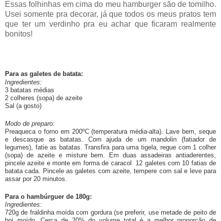
Essas folhinhas em cima do meu hamburger são de tomilho.
Usei somente pra decorar, já que todos os meus pratos tem
que ter um verdinho pra eu achar que ficaram realmente
bonitos!
Para as galetes de batata:
Ingredientes:
3 batatas médias
2 colheres (sopa) de azeite
Sal (a gosto)
Modo de preparo:
Preaqueca o forno em 200ºC (temperatura média-alta). Lave bem, seque
e descasque as batatas. Com ajuda de um mandolin (fatiador de
legumes), fatie as batatas. Transfira para uma tigela, regue com 1 colher
(sopa) de azeite e misture bem. Em duas assadeiras antiaderentes,
pincele azeite e monte em forma de caracol 12 galetes com 10 fatias de
batata cada. Pincele as galetes com azeite, tempere com sal e leve para
assar por 20 minutos.
Para o hambúrguer de 180g:
Ingredientes:
720g de fraldinha moída com gordura (se preferir, use metade de peito de
boi moído. Cerca de 20% do volume total é a melhor proporção de