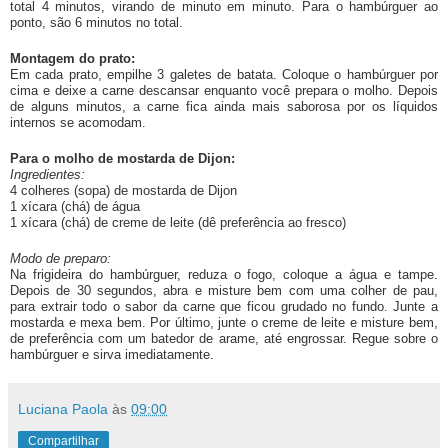
total 4 minutos, virando de minuto em minuto. Para o hambúrguer ao
ponto, são 6 minutos no total.
Montagem do prato:
Em cada prato, empilhe 3 galetes de batata. Coloque o hambúrguer por
cima e deixe a carne descansar enquanto você prepara o molho. Depois
de alguns minutos, a carne fica ainda mais saborosa por os líquidos
internos se acomodam.
Para o molho de mostarda de Dijon:
Ingredientes:
4 colheres (sopa) de mostarda de Dijon
1 xícara (chá) de água
1 xícara (chá) de creme de leite (dê preferência ao fresco)
Modo de preparo:
Na frigideira do hambúrguer, reduza o fogo, coloque a água e tampe.
Depois de 30 segundos, abra e misture bem com uma colher de pau,
para extrair todo o sabor da carne que ficou grudado no fundo. Junte a
mostarda e mexa bem. Por último, junte o creme de leite e misture bem,
de preferência com um batedor de arame, até engrossar. Regue sobre o
hambúrguer e sirva imediatamente.
Luciana Paola
às
09:00
Compartilhar