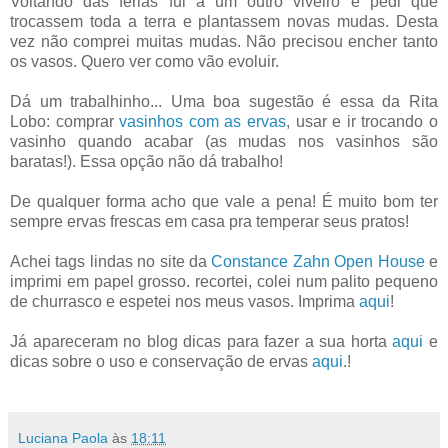
Voltando das férias fui a um outro viveiro e pedi que
trocassem toda a terra e plantassem novas mudas. Desta
vez não comprei muitas mudas. Não precisou encher tanto
os vasos. Quero ver como vão evoluir.
Dá um trabalhinho... Uma boa sugestão é essa da Rita
Lobo: comprar
vasinhos com as ervas
, usar e ir trocando o
vasinho quando acabar (as mudas nos vasinhos são
baratas!). Essa opção não dá trabalho!
De qualquer forma acho que vale a pena! É muito bom ter
sempre ervas frescas em casa pra temperar seus pratos!
Achei tags lindas no site da
Constance Zahn Open House
e
imprimi em papel grosso. recortei, colei num palito pequeno
de churrasco e espetei nos meus vasos. Imprima
aqui
!
Já apareceram no blog dicas para fazer a sua horta
aqui
e
dicas sobre o uso e conservação de ervas
aqui
.!
Luciana Paola
às
18:11