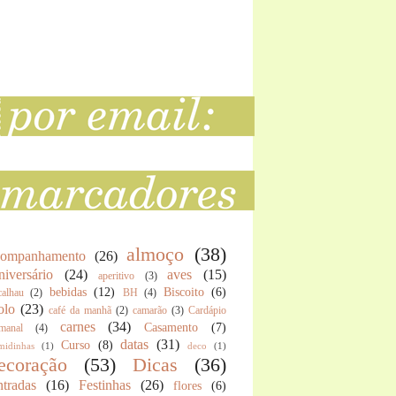
almoço
(38)
companhamento
(26)
iversário
(24)
aves
(15)
aperitivo
(3)
bebidas
(12)
Biscoito
(6)
calhau
(2)
BH
(4)
olo
(23)
café da manhã
(2)
camarão
(3)
Cardápio
carnes
(34)
Casamento
(7)
manal
(4)
datas
(31)
Curso
(8)
midinhas
(1)
deco
(1)
ecoração
(53)
Dicas
(36)
tradas
(16)
Festinhas
(26)
flores
(6)