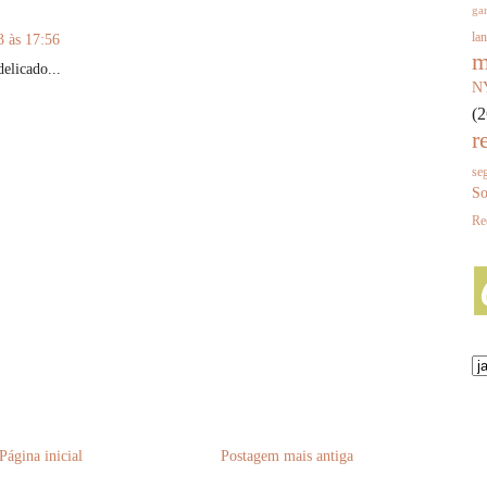
gar
la
3 às 17:56
m
elicado...
N
(2
r
se
So
Re
Página inicial
Postagem mais antiga