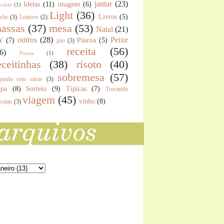
jantar
(23)
Ideias
(11)
imagem
(6)
rafas
(1)
Light
(36)
Livros
(5)
nche
(3)
Leitores
(2)
assas
(37)
mesa
(53)
Natal
(21)
outros
(28)
Peixe
Y
(7)
Páscoa
(5)
pão
(3)
receita
(56)
6)
Poesia
(1)
eceitinhas
(38)
risoto
(40)
sobremesa
(57)
gunda sem carne
(3)
pa
(8)
Sorteio
(9)
Típicas
(7)
Trocando
viagem
(45)
vinho
(8)
ceitas
(3)