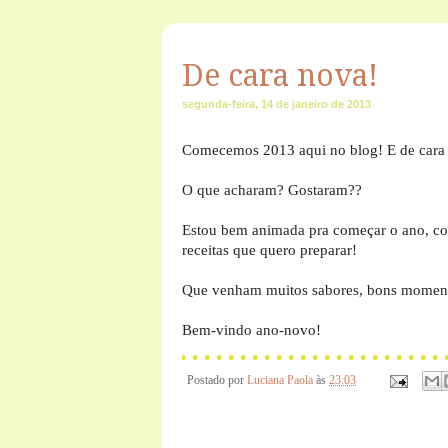
De cara nova!
segunda-feira, 14 de janeiro de 2013
Comecemos 2013 aqui no blog! E de cara
O que acharam? Gostaram??
Estou bem animada pra começar o ano, co
receitas que quero preparar!
Que venham muitos sabores, bons momento
Bem-vindo ano-novo!
Postado por
Luciana Paola
às
23:03