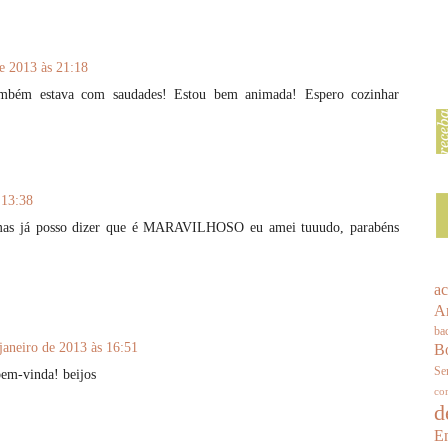
de 2013 às 21:18
bém estava com saudades! Estou bem animada! Espero cozinhar
 13:38
mas já posso dizer que é MARAVILHOSO eu amei tuuudo, parabéns
a
An
ba
B
janeiro de 2013 às 16:51
Se
bem-vinda! beijos
co
d
En