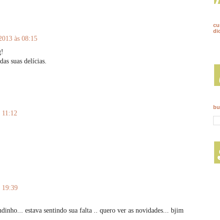
cu
di
 2013 às 08:15
g!
as suas delícias.
bu
s 11:12
s 19:39
ndinho... estava sentindo sua falta .. quero ver as novidades... bjim