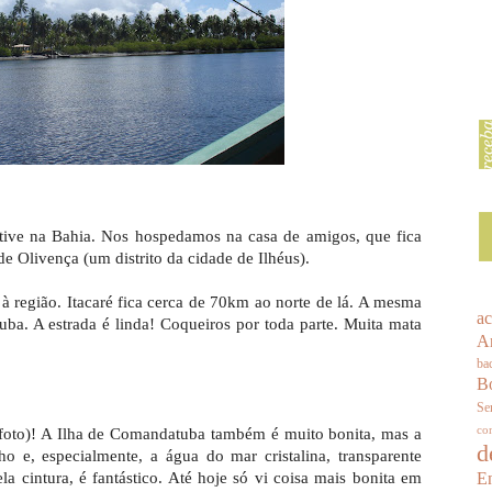
stive na Bahia. Nos hospedamos na casa de amigos, que fica
 Olivença (um distrito da cidade de Ilhéus).
 à região. Itacaré fica cerca de 70km ao norte de lá. A mesma
a
tuba. A estrada é linda! Coqueiros por toda parte. Muita mata
An
ba
B
Se
co
ª foto)! A Ilha de Comandatuba também é muito bonita, mas a
d
o e, especialmente, a água do mar cristalina, transparente
En
cintura, é fantástico. Até hoje só vi coisa mais bonita em