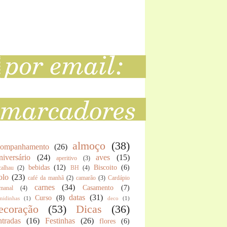
almoço
(38)
companhamento
(26)
iversário
(24)
aves
(15)
aperitivo
(3)
bebidas
(12)
Biscoito
(6)
calhau
(2)
BH
(4)
olo
(23)
café da manhã
(2)
camarão
(3)
Cardápio
carnes
(34)
Casamento
(7)
manal
(4)
datas
(31)
Curso
(8)
midinhas
(1)
deco
(1)
ecoração
(53)
Dicas
(36)
tradas
(16)
Festinhas
(26)
flores
(6)