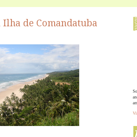
 à Ilha de Comandatuba
So
an
am
Vi