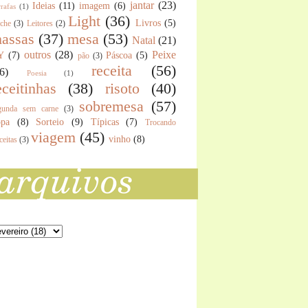
jantar
(23)
Ideias
(11)
imagem
(6)
rafas
(1)
Light
(36)
Livros
(5)
nche
(3)
Leitores
(2)
assas
(37)
mesa
(53)
Natal
(21)
outros
(28)
Peixe
Y
(7)
Páscoa
(5)
pão
(3)
receita
(56)
6)
Poesia
(1)
eceitinhas
(38)
risoto
(40)
sobremesa
(57)
gunda sem carne
(3)
pa
(8)
Sorteio
(9)
Típicas
(7)
Trocando
viagem
(45)
vinho
(8)
ceitas
(3)