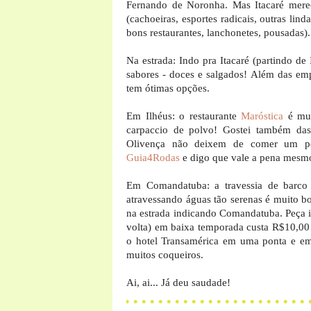
Fernando de Noronha. Mas Itacaré merec
(cachoeiras, esportes radicais, outras lind
bons restaurantes, lanchonetes, pousadas).
Na estrada: Indo pra Itacaré (partindo d
sabores - doces e salgados! Além das em
tem ótimas opções.
Em Ilhéus: o restaurante
Maróstica
é mui
carpaccio de polvo! Gostei também das 
Olivença não deixem de comer um pe
Guia4Rodas
e digo que vale a pena mesmo
Em Comandatuba: a travessia de barco d
atravessando águas tão serenas é muito b
na estrada indicando Comandatuba. Peça in
volta) em baixa temporada custa R$10,00
o hotel Transamérica em uma ponta e em
muitos coqueiros.
Ai, ai... Já deu saudade!