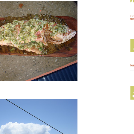
cu
di
bu