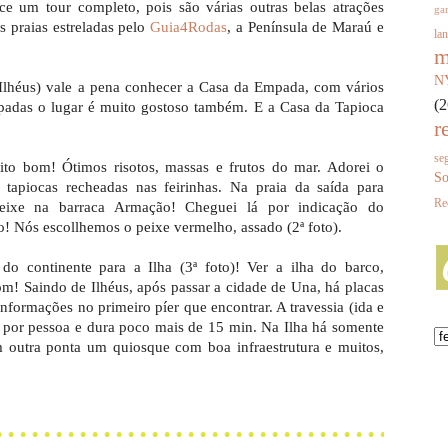
e um tour completo, pois são várias outras belas atrações
gar
as praias estreladas pelo
Guia4Rodas
, a Península de Maraú e
la
m
N
e Ilhéus) vale a pena conhecer a Casa da Empada, com vários
(2
padas o lugar é muito gostoso também. E a Casa da Tapioca
r
se
to bom! Ótimos risotos, massas e frutos do mar. Adorei o
So
tapiocas recheadas nas feirinhas. Na praia da saída para
Re
ixe na barraca Armação! Cheguei lá por indicação do
! Nós escollhemos o peixe vermelho, assado (2ª foto).
o continente para a Ilha (3ª foto)! Ver a ilha do barco,
om! Saindo de Ilhéus, após passar a cidade de Una, há placas
formações no primeiro píer que encontrar. A travessia (ida e
 por pessoa e dura poco mais de 15 min. Na Ilha há somente
 outra ponta um quiosque com boa infraestrutura e muitos,